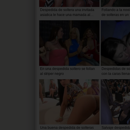
Despedida de soltera una invitada
Follando a la nov
asiatica le hace una mamada al
de solteras en un 
streeper y el se corre en su boca
dama de honor
mientras se la es chupando
En una despedida soltero se follan
Despedidas de so
al striper negro
con la caras llena
Una buena despedida de solteras
Salvaje despedida