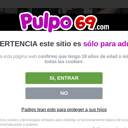
ERTENCIA este sitio es
sólo para ad
era con la polla
Despedida de solteras salvaje
Vídeo de Despedidas o
 a esta página web
confirmo que tengo 18 años de edad o m
ras cubiertas de
todas las cookies
.
SI, ENTRAR
NO
Padres lean esto para proteger a sus hijos
r pollas con nata
Fiesta de despedida de soltera loca
Una buena despedida 
 salvaje de
con una mamada increíble
con mucho sexo juga
liza cookies y tecnologías similares para habilitar el funcionamiento básico de la 
rsonalización y análisis.