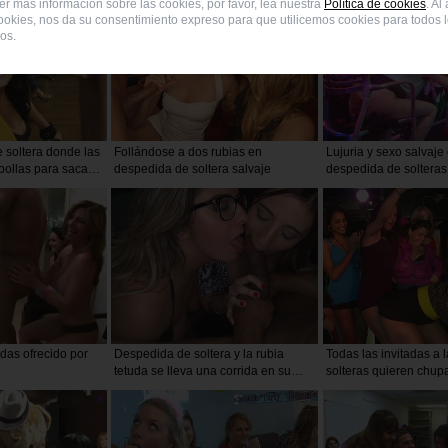
r más información sobre las cookies, por favor, lea nuestra
Política de cookies
. Al
ookies, nos da su consentimiento expreso para que utilicemos cookies para todos l
os.
 soltera donde las
Follándose a dos rubias en
Lujuria y sexo salvaje
pollas para sacar
despedida de soltera salvaje
despedida de solteras
 llene sus caras
das ofrecido por
Despedida de soltera y la rubia
Todas las invitadas a l
tetuda se lleva una corrida en su
solteras quieren chupar
cara
BOY