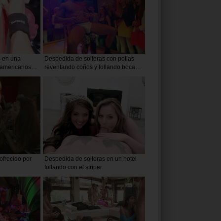
s en una
Despedida de solteras con pollas
s americanos
reventando coños y follando bocas
llenas de semen caliente
frecido por
Despedida de solteras en un hotel
follando con el striper