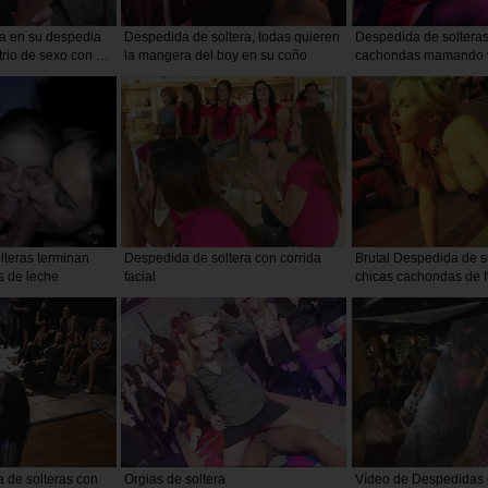
ia en su despedia
Despedida de soltera, todas quieren
Despedida de solteras
trio de sexo con su
la mangera del boy en su coño
cachondas mamando 
follando duro
lteras terminan
Despedida de soltera con corrida
Brutal Despedida de s
s de leche
facial
chicas cachondas de fi
salvajemente
 de solteras con
Orgias de soltera
Vídeo de Despedidas o