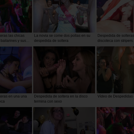
eras las chicas
La novia se come dos pollas en su
Despedida de soltera
 bailarines y sus
despedida de soltera
discoteca con striper
de grandes pollas
teras en una una
Despedida de soltera en la disco
Vídeo de Despedidas o
eca
termina con sexo