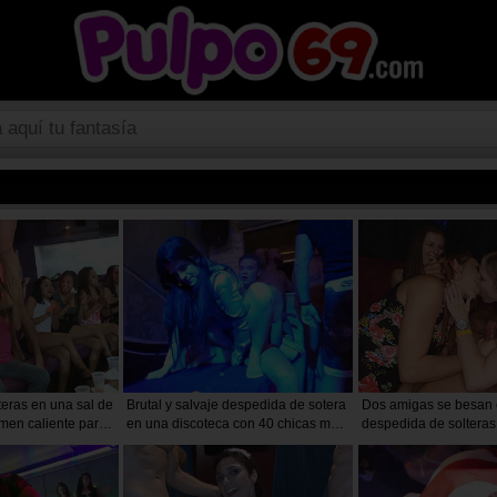
eras en una sal de
Brutal y salvaje despedida de sotera
Dos amigas se besan
emen caliente para
en una discoteca con 40 chicas muy
despedida de solteras
cachondas
desnudos