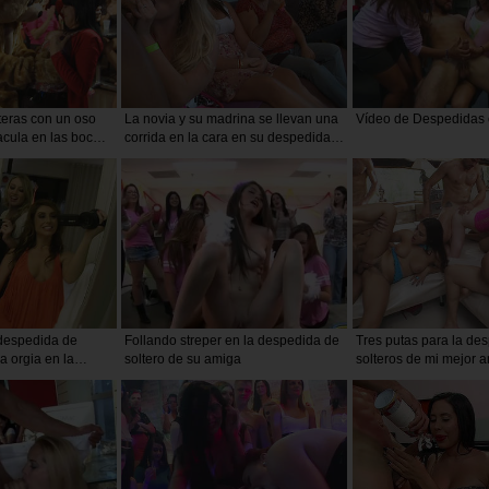
teras con un oso
La novia y su madrina se llevan una
Vídeo de Despedidas o
cula en las bocas
corrida en la cara en su despedida
nvitadas
de soltera
despedida de
Follando streper en la despedida de
Tres putas para la de
a orgia en la
soltero de su amiga
solteros de mi mejor 
el