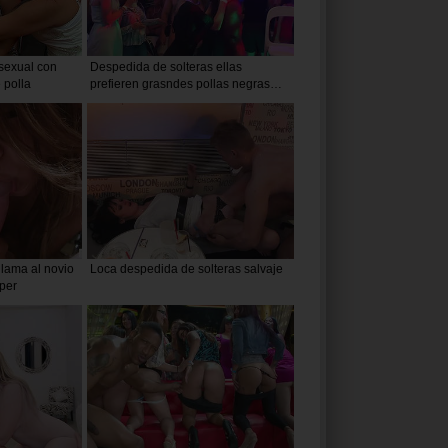
sexual con
Despedida de solteras ellas
 polla
prefieren grasndes pollas negras
follando sus coños y bocas
llama al novio
Loca despedida de solteras salvaje
iper