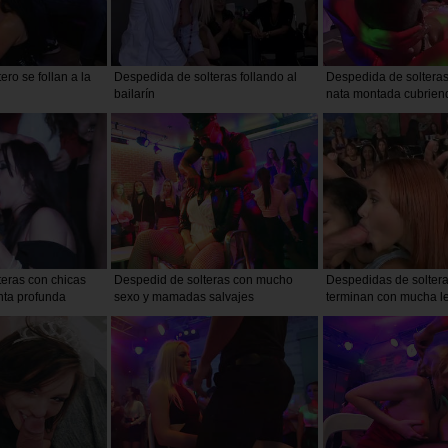
ro se follan a la
Despedida de solteras follando al
Despedida de soltera
bailarín
nata montada cubriend
los strippers
eras con chicas
Despedid de solteras con mucho
Despedidas de solter
nta profunda
sexo y mamadas salvajes
terminan con mucha l