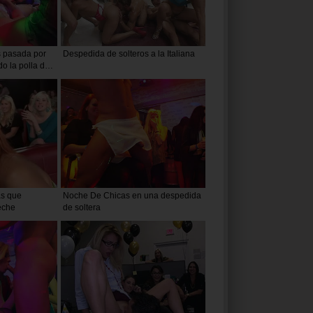
s pasada por
Despedida de solteros a la Italiana
o la polla de
as que
Noche De Chicas en una despedida
eche
de soltera