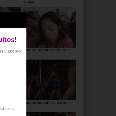
solteras
ultos
!
frecido por
Vídeo de Despedidas ofrecido por
ás
y
acepto
de solteras
Vídeo de Despedidas ofrecido por
ndo
página web,