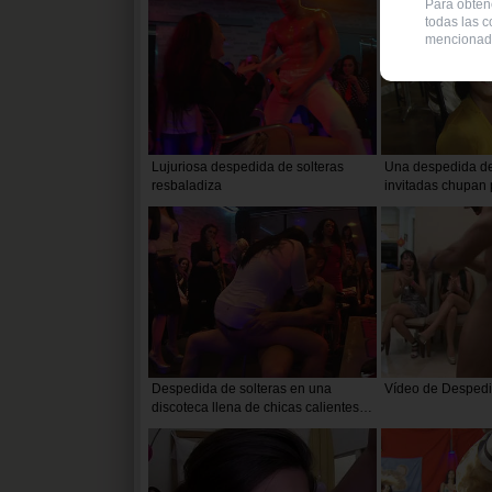
Para obtene
todas las c
mencionad
Lujuriosa despedida de solteras
Una despedida de
resbaladiza
invitadas chupan 
leche caliente que
de esperma
Despedida de solteras en una
Vídeo de Despedi
discoteca llena de chicas calientes y
bailarines masculinos con grandes
pollas duras