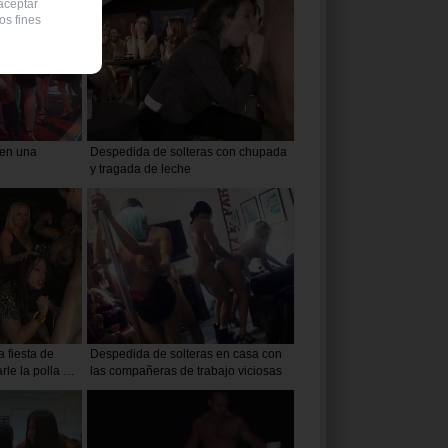
 aceptar
os fines
 en una
Despedida de solteras con chupada
y tragada de leche
a fiesta de
Despedida de solteras en casa con
le la polla al
las compañeras de trabajo viciosas