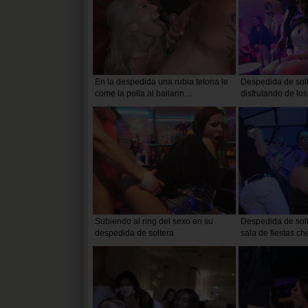
En la despedida una rubia tetona le
Despedida de solt
come la polla al bailarin
disfrutando de los
metiendosela hasta el fondo de su
pollas
garganta profunda y él se le corre en
la cara
Subiendo al ring del sexo en su
Despedida de sol
despedida de soltera
sala de fiestas ch