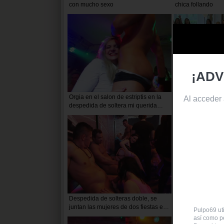
con mucho sexo
chica follando
¡ADV
Orgia en el salon de estriptis en la
Despedida de solt
Al acceder
despedida de soltera mi querida
llena de nata y ca
novia
leche caliente
Despedida de solteras doble, se
Incitando a chupa
juntan las mujeres de dos fiestas en
en una despedida
Pulpo69 uti
una
solteras
así como pe