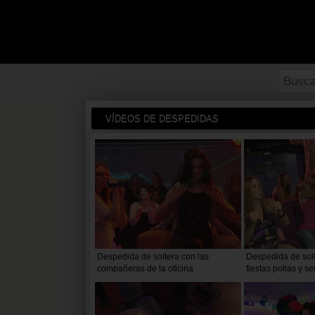
VÍDEOS DE DESPEDIDAS
Despedida de soltera con las
Despedida de solt
compañeras de la oficina
fiestas pollas y s
todas