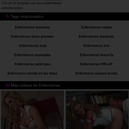
Trio en el hospital con dos enfermeras
exhuberantes
Tags relacionados
Enfermeras morenas
Enfermeras rubias
Enfermeras tetas grandes
Enfermeras maduras
Enfermeras anal
Enfermeras trio
Enfermeras mamadas
Enfermeras lencería
Enfermeras pelirrojas
Enfermeras PIN-UP
Enfermera corrida en las tetas
Enfermera camara oculta
Más vídeos de Enfermeras