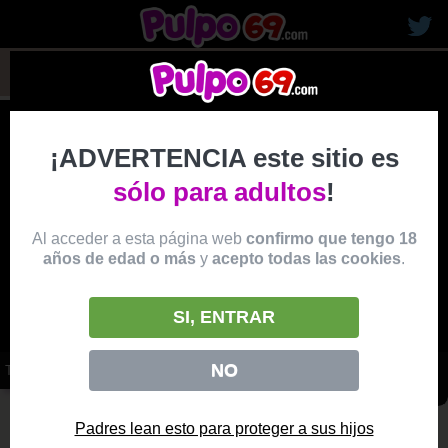
rubias19
¡ADVERTENCIA este sitio es
sólo para adultos
!
Al acceder a esta página web
confirmo que tengo 18
años de edad o más
y
acepto todas las cookies
.
SI, ENTRAR
NO
TRIO ANAL CON LAS ENFERMERAS CACHONDAS
vídeo
Producido por:
EVIL ANGEL
Padres lean esto para proteger a sus hijos