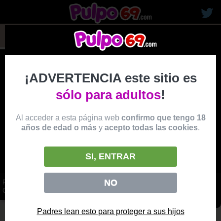
rubias19
¡ADVERTENCIA este sitio es
sólo para adultos
!
Al acceder a esta página web
confirmo que tengo 18
años de edad o más
y
acepto todas las cookies
.
SI, ENTRAR
NO
ROMPIENDOLE EL CULO A UNA COLEGIALA RUBIA CON GAFITAS Y
COLETAS
vídeo
Padres lean esto para proteger a sus hijos
Producido por:
BRAZZERS