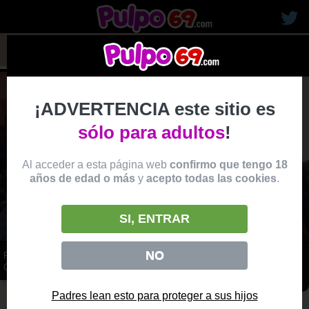
rubias19
¡ADVERTENCIA este sitio es
sólo para adultos
!
Al acceder a esta página web
confirmo que tengo 18
años de edad o más
y
acepto todas las cookies
.
SI, ENTRAR
NO
PUBLICO PELIRROJA FOLLA EN EL OKTOBERFEST Y RECIBE
CORRIDA
vídeo
Padres lean esto para proteger a sus hijos
Producido por:
BRAZZERS