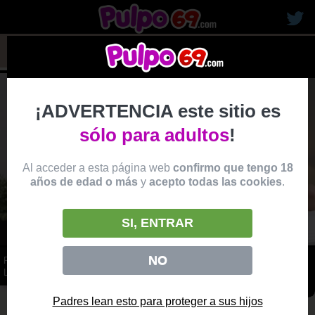
rubias19
¡ADVERTENCIA este sitio es
sólo para adultos
!
Al acceder a esta página web
confirmo que tengo 18
años de edad o más
y
acepto todas las cookies
.
SI, ENTRAR
NO
PAREJA FOLLAN APASIONADAMENTE Y LA RUBIA SE TRAGA LA
LECHE
vídeo
Padres lean esto para proteger a sus hijos
Producido por:
PORNHUB