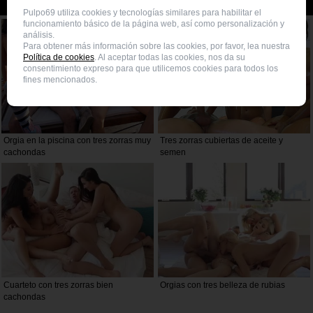
Vídeos porno relacionados
Pulpo69 utiliza cookies y tecnologías similares para habilitar el
funcionamiento básico de la página web, así como personalización y
análisis.
Para obtener más información sobre las cookies, por favor, lea nuestra
Política de cookies
. Al aceptar todas las cookies, nos da su
consentimiento expreso para que utilicemos cookies para todos los
fines mencionados.
Orgia en la piscina con tres zorras muy
Tres zorras cubiertas de aceite y
cachondas
semen
Cuarteto con tres zorras bien
Orgias con tres belleza de rubias
cachondas