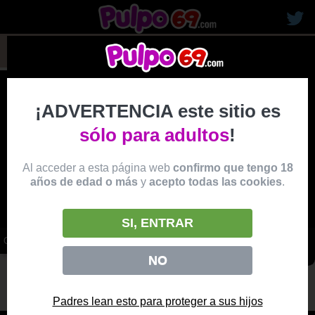
rubias19
¡ADVERTENCIA este sitio es
sólo para adultos
!
Al acceder a esta página web
confirmo que tengo 18
años de edad o más
y
acepto todas las cookies
.
SI, ENTRAR
ORGIA CON TRES ZORRAS ASIATICAS DE COÑOS JUGOSOS
vídeo
NO
Producido por:
BANGBROS
Padres lean esto para proteger a sus hijos