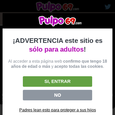
rubias19
¡ADVERTENCIA este sitio es
sólo para adultos
!
Al acceder a esta página web
confirmo que tengo 18
años de edad o más
y
acepto todas las cookies
.
SI, ENTRAR
NO
MORENA DELGADA DE COÑO PELUDO HACIENDOLE UNA MAMADA AL
DOCTOR EN SU CONSULTA
vídeo
Padres lean esto para proteger a sus hijos
Producido por:
BRAZZERS