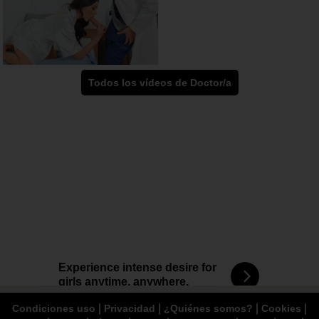
Todos los vídeos de Doctor/a
Experience intense desire for
girls anytime, anywhere.
|
|
|
|
Condiciones uso
Privacidad
¿Quiénes somos?
Cookies