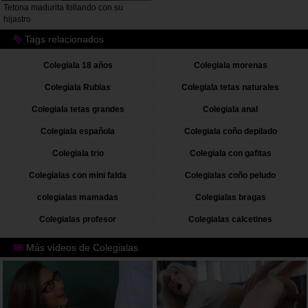
Tetona madurita follando con su
hijastro
Tags relacionados
Colegiala 18 años
Colegiala morenas
Colegiala Rubias
Colegiala tetas naturales
Colegiala tetas grandes
Colegiala anal
Colegiala española
Colegiala coño depilado
Colegiala trio
Colegiala con gafitas
Colegialas con mini falda
Colegialas coño peludo
colegialas mamadas
Colegialas bragas
Colegialas profesor
Colegialas calcetines
Más vídeos de Colegialas