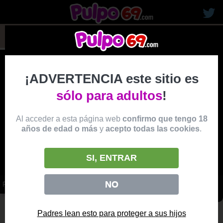
rubias19
¡ADVERTENCIA este sitio es
sólo para adultos
!
Al acceder a esta página web
confirmo que tengo 18
años de edad o más
y
acepto todas las cookies
.
SI, ENTRAR
NO
FOLLANDO CON SU HIJASTRA CACHONDA
vídeo
Producido por:
SUBMISSIVED
Padres lean esto para proteger a sus hijos