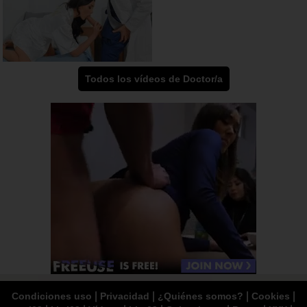
Todos los vídeos de Doctor/a
|
|
|
|
Condiciones uso
Privacidad
¿Quiénes somos?
Cookies