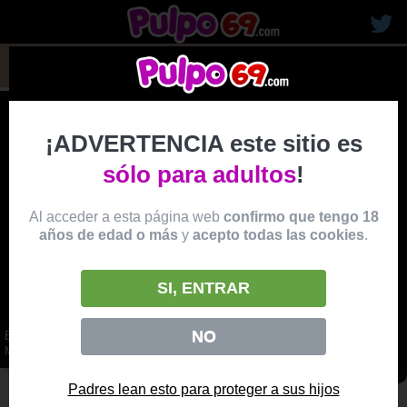
rubias19
¡ADVERTENCIA este sitio es
sólo para adultos
!
Al acceder a esta página web
confirmo que tengo 18
años de edad o más
y
acepto todas las cookies
.
SI, ENTRAR
NO
EL DOCTOR SE CORRE EN LA BOCA Y LAS TETAS DE UNA MADURA
MULATA TETONA
vídeo
Padres lean esto para proteger a sus hijos
Producido por:
BRAZZERS