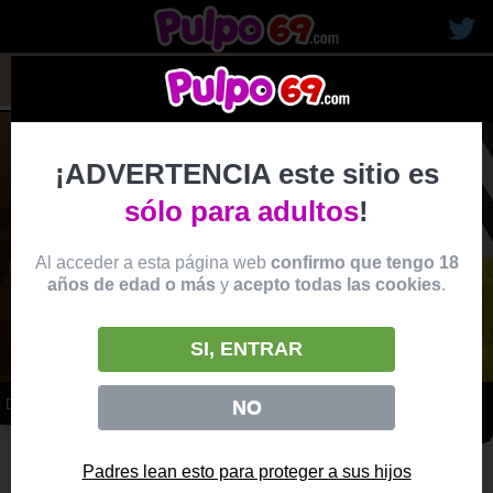
rubias19
¡ADVERTENCIA este sitio es
sólo para adultos
!
Al acceder a esta página web
confirmo que tengo 18
años de edad o más
y
acepto todas las cookies
.
SI, ENTRAR
DP INTERRACIAL DOS POLLAS NEGRAS PARA PELIRROJA
NO
vídeo
Producido por:
EVIL ANGEL
Padres lean esto para proteger a sus hijos