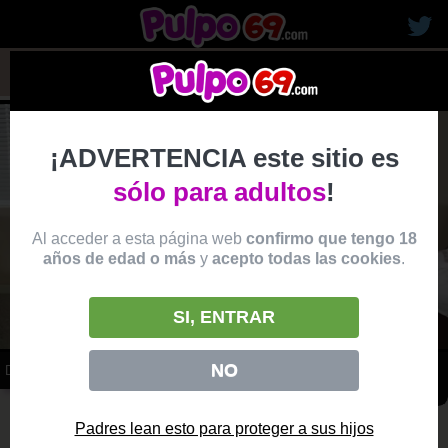
rubias19
¡ADVERTENCIA este sitio es
sólo para adultos
!
Al acceder a esta página web
confirmo que tengo 18
años de edad o más
y
acepto todas las cookies
.
SI, ENTRAR
NO
DOCTOR SE MONTA UN TRIO CON SUS ASISTENTAS
vídeo
Producido por:
BRAZZERS
Padres lean esto para proteger a sus hijos