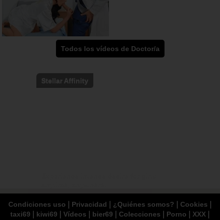
Todos los vídeos de Doctor/a
Stellar Affinity
Experience intense desire for girls
anytime, anywhere.
|
|
|
|
Condiciones uso
Privacidad
¿Quiénes somos?
Cookies
|
|
|
|
|
|
|
taxi69
kiwi69
Vídeos
bier69
Colecciones
Porno
XXX