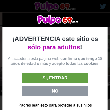
rubias19
¡ADVERTENCIA este sitio es
sólo para adultos
!
Al acceder a esta página web
confirmo que tengo 18
años de edad o más
y
acepto todas las cookies
.
SI, ENTRAR
NO
DOCTOR REVISA LA PROFUNDIDA DE SU OJETE A UNA PACIENTE
vídeo
Producido por:
PORNWORLD
Padres lean esto para proteger a sus hijos