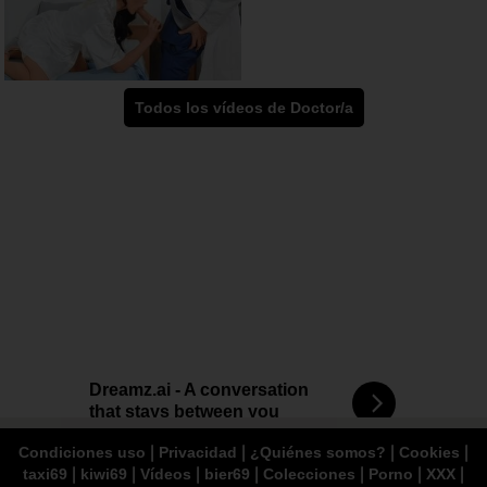
Todos los vídeos de Doctor/a
Dreamz.ai - A conversation
that stays between you
|
|
|
|
Condiciones uso
Privacidad
¿Quiénes somos?
Cookies
|
|
|
|
|
|
|
taxi69
kiwi69
Vídeos
bier69
Colecciones
Porno
XXX