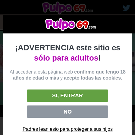
rubias19
¡ADVERTENCIA este sitio es
sólo para adultos
!
Al acceder a esta página web
confirmo que tengo 18
años de edad o más
y
acepto todas las cookies
.
SI, ENTRAR
NO
DOCTOR LE DA LECHE CALIENTE A PACIENTE
vídeo
Producido por:
BRAZZERS
Padres lean esto para proteger a sus hijos