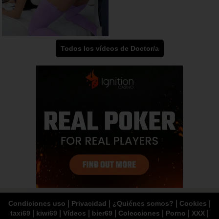
Todos los vídeos de Doctor/a
|
|
|
|
Condiciones uso
Privacidad
¿Quiénes somos?
Cookies
|
|
|
|
|
|
|
taxi69
kiwi69
Vídeos
bier69
Colecciones
Porno
XXX