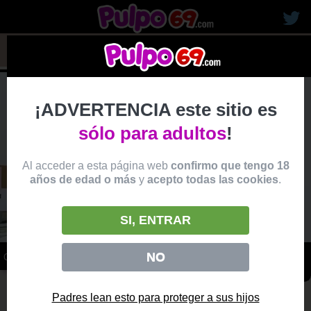
rubias19
¡ADVERTENCIA este sitio es
sólo para adultos
!
Al acceder a esta página web
confirmo que tengo 18
años de edad o más
y
acepto todas las cookies
.
SI, ENTRAR
NO
COLEGIALA SEDUCE A SU PROFESOR Y LE PIDE SEXO FUERTE
vídeo
Producido por:
TEAM SKEET
Padres lean esto para proteger a sus hijos