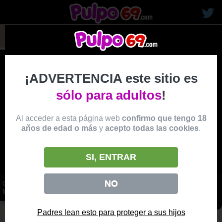
rubias19
¡ADVERTENCIA este sitio es
sólo para adultos
!
Al acceder a esta página web
confirmo que tengo 18
años de edad o más
y
acepto todas las cookies
.
SI, ENTRAR
NO
COLEGIALA GUARRILLA CON TATUAJES FOLLANDO DURO EN LA
MESA DEL PROFESOR
vídeo
Padres lean esto para proteger a sus hijos
Producido por:
TEAM SKEET