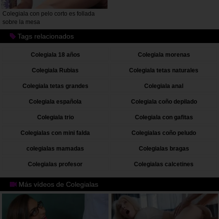
Colegiala con pelo corto es follada
sobre la mesa
Tags relacionados
Colegiala 18 años
Colegiala morenas
Colegiala Rubias
Colegiala tetas naturales
Colegiala tetas grandes
Colegiala anal
Colegiala española
Colegiala coño depilado
Colegiala trio
Colegiala con gafitas
Colegialas con mini falda
Colegialas coño peludo
colegialas mamadas
Colegialas bragas
Colegialas profesor
Colegialas calcetines
Más vídeos de Colegialas