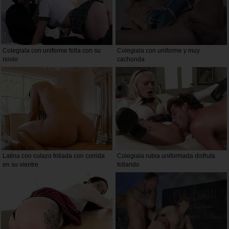
Colegiala con uniforme folla con su
Colegiala con uniforme y muy
novio
cachonda
Latina con culazo follada con corrida
Colegiala rubia uniformada disfruta
en su vientre
follando