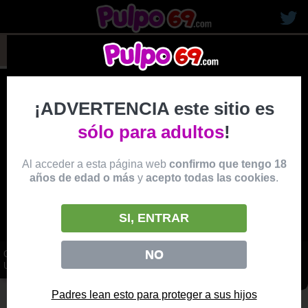
rubias19
¡ADVERTENCIA este sitio es
sólo para adultos
!
Al acceder a esta página web
confirmo que tengo 18
años de edad o más
y
acepto todas las cookies
.
SI, ENTRAR
NO
COLEGIALA DE COÑO DEPILADO Y UNIFORME FOLLANDO RECIBE
UNA CORRIDA SOBRE SU VIENTRE
vídeo
Padres lean esto para proteger a sus hijos
Producido por:
PORNDOEPREMIUM